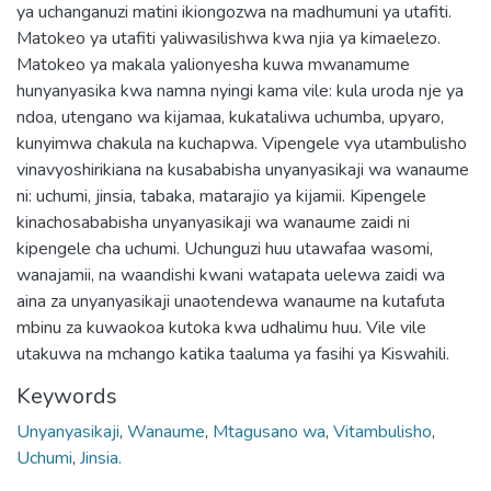
ya uchanganuzi matini ikiongozwa na madhumuni ya utafiti.
Matokeo ya utafiti yaliwasilishwa kwa njia ya kimaelezo.
Matokeo ya makala yalionyesha kuwa mwanamume
hunyanyasika kwa namna nyingi kama vile: kula uroda nje ya
ndoa, utengano wa kijamaa, kukataliwa uchumba, upyaro,
kunyimwa chakula na kuchapwa. Vipengele vya utambulisho
vinavyoshirikiana na kusababisha unyanyasikaji wa wanaume
ni: uchumi, jinsia, tabaka, matarajio ya kijamii. Kipengele
kinachosababisha unyanyasikaji wa wanaume zaidi ni
kipengele cha uchumi. Uchunguzi huu utawafaa wasomi,
wanajamii, na waandishi kwani watapata uelewa zaidi wa
aina za unyanyasikaji unaotendewa wanaume na kutafuta
mbinu za kuwaokoa kutoka kwa udhalimu huu. Vile vile
utakuwa na mchango katika taaluma ya fasihi ya Kiswahili.
Keywords
Unyanyasikaji
,
Wanaume
,
Mtagusano wa
,
Vitambulisho
,
Uchumi
,
Jinsia.