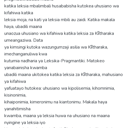
katika leksia mbalimbali husababisha kutokea uhusiano wa
kifahiwa katika
leksia moja, na kati ya leksia mbili au zaidi. Katika makala
haya, ubadili maana
unaozua uhusiano wa kifahiwa katika leksia za Kîîtharaka
umeangaziwa. Data
ya kimsingi kutoka wazungumzaji asilia wa Kîîtharaka,
imechanganuliwa kwa
kutumia nadharia ya Leksika-Pragmantiki. Matokeo
yanabainisha kwamba
ubadili maana ukitokea katika leksia za Kîîtharaka, mahusiano
ya kifahiwa
yafuatayo hutokea: uhusiano wa kipolisemia, kihomnimia,
kisinonimia,
kihaiponimia, kimeronimu na kiantonimu. Makala haya
yanahitimisha
kwamba, maana ya leksia huwa na uhusiano na maana
nyingine ya leksia iyo