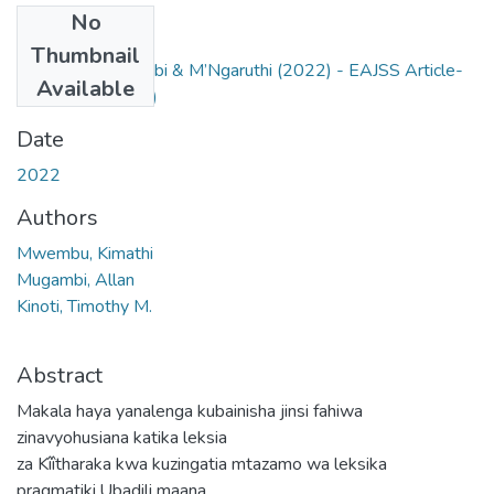
No
Files
Thumbnail
Mwembu, Mugambi & M’Ngaruthi (2022) - EAJSS Article-
Available
2.pdf
(364.83 KB)
Date
2022
Authors
Mwembu, Kimathi
Mugambi, Allan
Kinoti, Timothy M.
Abstract
Makala haya yanalenga kubainisha jinsi fahiwa
zinavyohusiana katika leksia
za Kîîtharaka kwa kuzingatia mtazamo wa leksika
pragmatiki.Ubadili maana