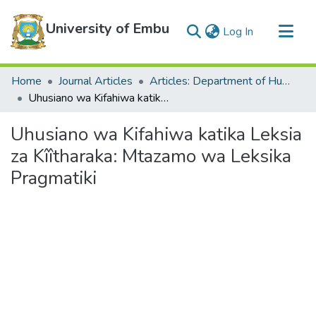
University of Embu
(current)
Log In
Communities & Collections
Home
Journal Articles
Articles: Department of Humanities
All of DSpace
Uhusiano wa Kifahiwa katika Leksia za Kîîtharaka: Mtazamo wa Leksika Pragmatiki
Statistics
Uhusiano wa Kifahiwa katika Leksia
za Kîîtharaka: Mtazamo wa Leksika
Pragmatiki