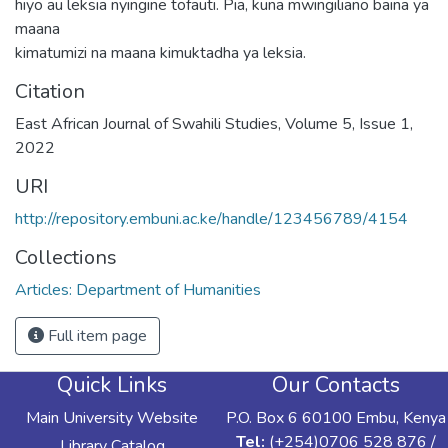
hiyo au leksia nyingine tofauti. Pia, kuna mwingiliano baina ya
maana
kimatumizi na maana kimuktadha ya leksia.
Citation
East African Journal of Swahili Studies, Volume 5, Issue 1,
2022
URI
http://repository.embuni.ac.ke/handle/123456789/4154
Collections
Articles: Department of Humanities
Full item page
Quick Links
Our Contacts
Main University Website
P.O. Box 6 60100 Embu, Kenya
Tel:
(+254)0706 528 876 /
Library Catalog